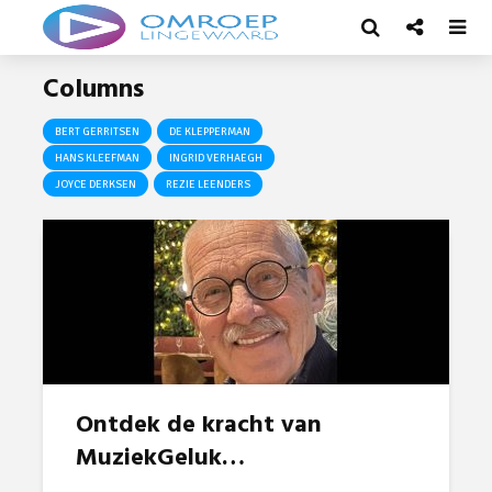
Columns
BERT GERRITSEN
DE KLEPPERMAN
HANS KLEEFMAN
INGRID VERHAEGH
JOYCE DERKSEN
REZIE LEENDERS
Ontdek de kracht van
MuziekGeluk…