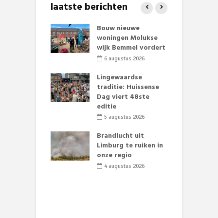
laatste berichten
et Huubke:
Bouw nieuwe
A
ieuwe gezicht
woningen Molukse
L
nze events!
wijk Bemmel vordert
p
S
li 2026
6 augustus 2026
mmertijd op
Lingewaardse
se basisschool:
traditie: Huissense
E
te groenten
Dag viert 48ste
L
st’
editie
F
D
li 2026
5 augustus 2026
s
lijk gif in
Brandlucht uit
nse visvijvers:
Limburg te ruiken in
 geen dode
onze regio
D
 of vogels aan’
L
4 augustus 2026
w
li 2026
d