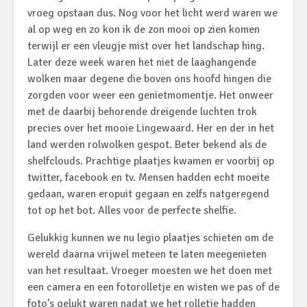
vroeg opstaan dus. Nog voor het licht werd waren we
al op weg en zo kon ik de zon mooi op zien komen
terwijl er een vleugje mist over het landschap hing.
Later deze week waren het niet de laaghangende
wolken maar degene die boven ons hoofd hingen die
zorgden voor weer een genietmomentje. Het onweer
met de daarbij behorende dreigende luchten trok
precies over het mooie Lingewaard. Her en der in het
land werden rolwolken gespot. Beter bekend als de
shelfclouds. Prachtige plaatjes kwamen er voorbij op
twitter, facebook en tv. Mensen hadden echt moeite
gedaan, waren eropuit gegaan en zelfs natgeregend
tot op het bot. Alles voor de perfecte shelfie.
Gelukkig kunnen we nu legio plaatjes schieten om de
wereld daarna vrijwel meteen te laten meegenieten
van het resultaat. Vroeger moesten we het doen met
een camera en een fotorolletje en wisten we pas of de
foto’s gelukt waren nadat we het rolletje hadden