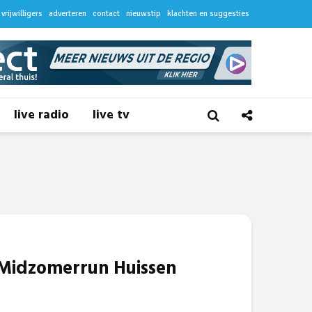
vrijwilligers
adverteren
contact
nieuwstip
klachten en suggesties
live radio
live tv
 Midzomerrun Huissen