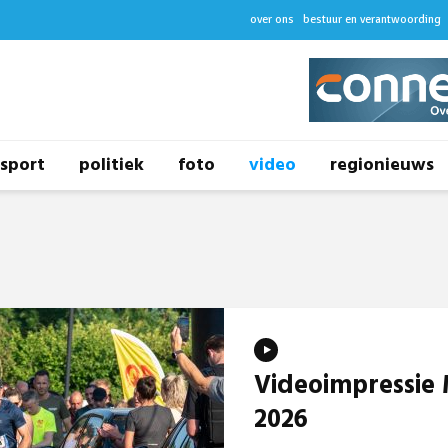
over ons
bestuur en verantwoording
sport
politiek
foto
video
regionieuws
Videoimpressie
2026