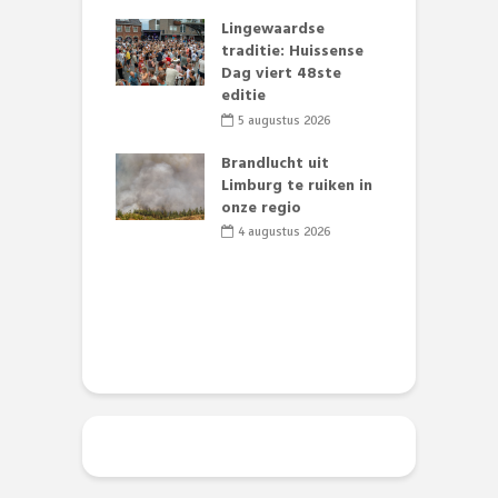
mmertijd op
Lingewaardse
se basisschool:
traditie: Huissense
E
te groenten
Dag viert 48ste
L
st’
editie
F
D
li 2026
5 augustus 2026
s
lijk gif in
Brandlucht uit
nse visvijvers:
Limburg te ruiken in
 geen dode
onze regio
D
 of vogels aan’
L
4 augustus 2026
w
li 2026
d