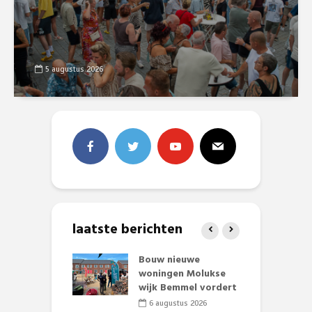
5 augustus 2026
laatste berichten
et Huubke:
Bouw nieuwe
A
ieuwe gezicht
woningen Molukse
L
nze events!
wijk Bemmel vordert
p
S
li 2026
6 augustus 2026