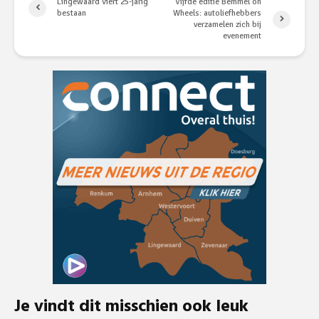
Lingewaard viert 25-jarig
Vijfde editie Bemmel on
bestaan
Wheels: autoliefhebbers
verzamelen zich bij
evenement
Je vindt dit misschien ook leuk