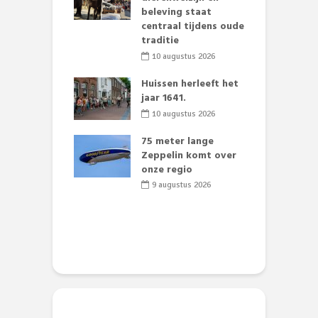
wezen aan
beleving staat
g
mer uit
centraal tijdens oude
v
aarse Angerlo
traditie
li 2026
10 augustus 2026
B
ving Deken
Huissen herleeft het
w
r Mulderstraat
jaar 1641.
w
el wordt
10 augustus 2026
chtingsverkeer
75 meter lange
L
li 2026
Zeppelin komt over
t
 klaar voor
onze regio
D
ituaties:
e
9 augustus 2026
nte deelt
ies uit
li 2026