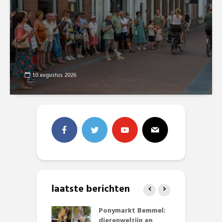
10 augustus 2026
laatste berichten
 project
Ponymarkt Bemmel:
R
en opnieuw
dierenwelzijn en
H