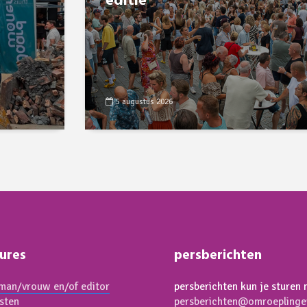
editie
5 augustus 2026
ures
persberichten
an/vrouw en/of editor
persberichten kun je sturen 
isten
persberichten@omroeplinge