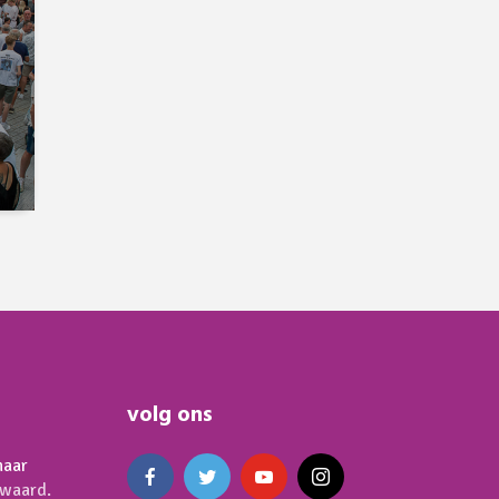
volg ons
naar
waard.