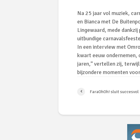
Na 25 jaar vol muziek, ca
en Bianca met De Buitenpoo
Lingewaard, mede dankzij 
uitbundige carnavalsfeest
In een interview met Omro
kwart eeuw ondernemen, o
jaren,” vertellen zij, terwi
bijzondere momenten voor
FaraOhOh! sluit succesvol 