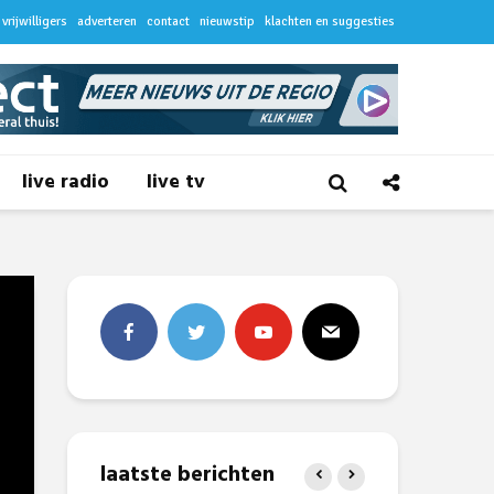
vrijwilligers
adverteren
contact
nieuwstip
klachten en suggesties
live radio
live tv
laatste berichten