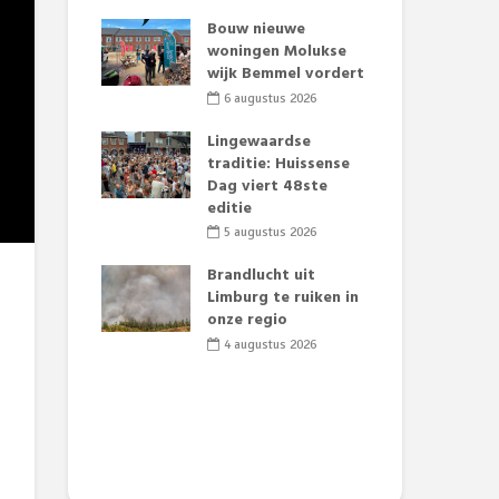
t Huubke:
Bouw nieuwe
Alz
uwe gezicht
woningen Molukse
Li
e events!
wijk Bemmel vordert
pre
Su
2026
6 augustus 2026
3
mertijd op
Lingewaardse
 basisschool:
traditie: Huissense
Eer
 groenten
Dag viert 48ste
Lat
t’
editie
Fes
Do
2026
5 augustus 2026
sw
jk gif in
Brandlucht uit
2
e visvijvers:
Limburg te ruiken in
een dode
onze regio
Dru
f vogels aan’
Lo
4 augustus 2026
we
2026
de 
2