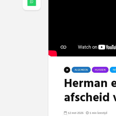
ALGEMEEN
HUISSEN
IN
Herman e
afscheid
12 mei 2026
1 min leestijd