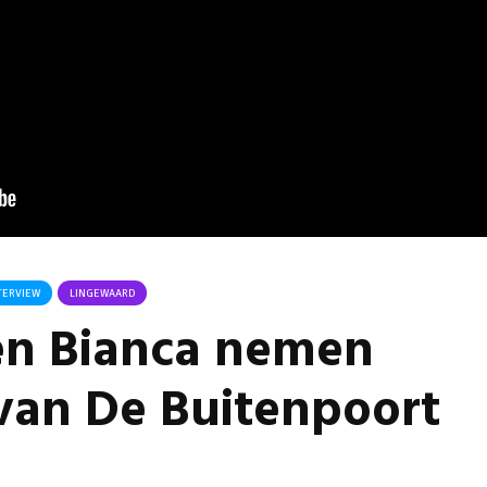
Omgeving Deken
Ontmoe
Doctor Mulderstraat
Het nie
Bemmel wordt
van onz
éénrichtingsverkeer
28 juli 
30 juli 2026
Komkom
Buurt klaar voor
Angerse
noodsituaties:
‘Eerste
gemeente deelt
geoogs
subsidies uit
28 juli 
29 juli 2026
Gevaarli
Stormbaan zorgt
Huissens
TERVIEW
LINGEWAARD
voor zomerse pret.
‘Raak g
n Bianca nemen
vissen o
28 juli 2026
27 juli 
 van De Buitenpoort