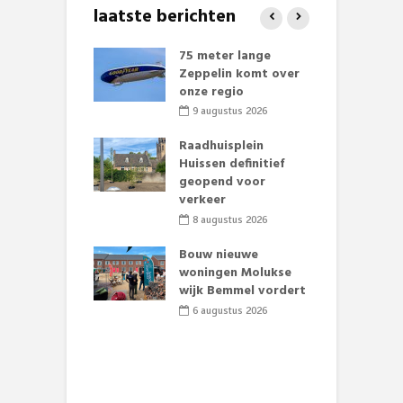
laatste berichten
 klaar voor
75 meter lange
L
ituaties:
Zeppelin komt over
t
nte deelt
onze regio
D
ies uit
e
9 augustus 2026
li 2026
Raadhuisplein
baan zorgt
Huissen definitief
B
zomerse pret.
geopend voor
L
verkeer
o
li 2026
8 augustus 2026
et Huubke:
ieuwe gezicht
Bouw nieuwe
A
nze events!
woningen Molukse
L
wijk Bemmel vordert
p
li 2026
S
6 augustus 2026