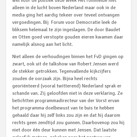
wel voor de politiek deze week Het rommelde niet
alleen in de lucht boven Nederland maar ook in de
media ging het aardig tekeer over teveel ontvangen
vergoedingen. Bij
Forum voor Democratie leek de
bliksem helemaal te zijn ingeslagen. De door Baudet
en Otten goed verstopte gouden eieren kwamen daar
namelijk alsnog aan het licht.
Niet alleen de verhoudingen binnen het FvD gingen op
zwart, ook uit de talkshow van Robert Jensen werd
de stekker getrokken. Tegenvallende kijkcijfers
zouden de oorzaak zijn. Bijna heel rechts
georiënteerd (vooral twitterend) Nederland sprak er
schande van. Zij geloofden niet in deze verklaring. Ze
betichtten programmadirecteur van der Vorst ervan
het programma doelbewust van te buis te hebben
gehaald daar hij zelf links zou zijn en dat hij daarom
rechts geen zendtijd zou gunnen. Daarbovenop zou hij
niet door één deur kunnen met Jensen. Dat laatste