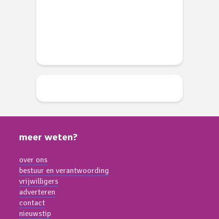
w
li 2026
d
meer weten?
over ons
bestuur en verantwoording
vrijwilligers
adverteren
contact
nieuwstip