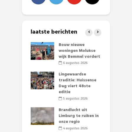
laatste berichten
et Huubke:
Bouw nieuwe
A
ieuwe gezicht
woningen Molukse
L
nze events!
wijk Bemmel vordert
p
S
li 2026
6 augustus 2026
mmertijd op
Lingewaardse
se basisschool:
traditie: Huissense
E
te groenten
Dag viert 48ste
L
st’
editie
F
D
li 2026
5 augustus 2026
s
lijk gif in
Brandlucht uit
nse visvijvers:
Limburg te ruiken in
 geen dode
onze regio
D
 of vogels aan’
L
4 augustus 2026