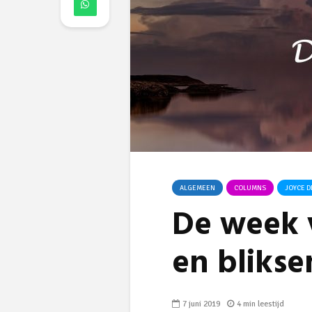
ALGEMEEN
COLUMNS
JOYCE 
De week
en bliks
7 juni 2019
4 min leestijd