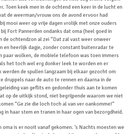
. Toen keek men in de ochtend een keer in de lucht en
at de weerman/vrouw ons de avond ervoor had
bij mooi weer op vrije dagen vrolijk met onze ouders
e bij Fort Pannerden ondanks dat oma (heel goed in
van de ochtendzon al zei “Dat zal vast weer onweer
 en heerlijk dagje, zonder constant buitenradar te
een paar wolken, de mobiele telefoon was toen immers
als het toch wel erg donker leek te worden en er
k werden de spullen langzaam bij elkaar gezocht om
te druppels naar de auto te rennen en daarna in de
eleiding van geflits en gedonder thuis aan te komen
at op de uitkijk stond, niet begrijpende waarom we niet
komen “Ge zie die loch toch al van ver oankomme!”
ing in haar stem en tranen in haar ogen van bezorgdheid.
n oma is er nooit vanaf gekomen. ’s Nachts moesten we