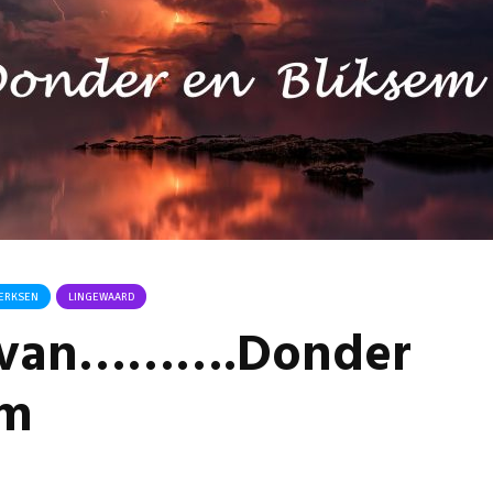
Groot project
Stormb
Huissen opnieuw
voor zo
toegewezen aan
28 juli 
aannemer uit
Zevenaarse Angerlo
Ontmoe
Het nie
31 juli 2026
van onz
Omgeving Deken
28 juli 
Doctor Mulderstraat
Bemmel wordt
Komkom
éénrichtingsverkeer
Angerse
‘Eerste
30 juli 2026
geoogs
DERKSEN
LINGEWAARD
Buurt klaar voor
28 juli 
 van……….Donder
noodsituaties:
gemeente deelt
subsidies uit
em
29 juli 2026