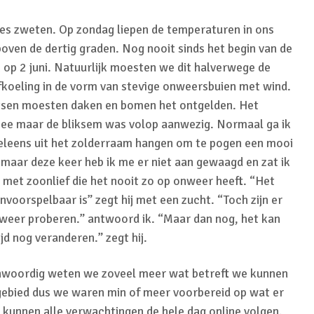
s zweten. Op zondag liepen de temperaturen in ons
ven de dertig graden. Nog nooit sinds het begin van de
op 2 juni. Natuurlijk moesten we dit halverwege de
oeling in de vorm van stevige onweersbuien met wind.
atsen moesten daken en bomen het ontgelden. Het
 mee maar de bliksem was volop aanwezig. Normaal ga ik
leens uit het zolderraam hangen om te pogen een mooi
 maar deze keer heb ik me er niet aan gewaagd en zat ik
met zoonlief die het nooit zo op onweer heeft. “Het
nvoorspelbaar is” zegt hij met een zucht. “Toch zijn er
 weer proberen.” antwoord ik. “Maar dan nog, het kan
jd nog veranderen.” zegt hij.
enwoordig weten we zoveel meer wat betreft we kunnen
ebied dus we waren min of meer voorbereid op wat er
kunnen alle verwachtingen de hele dag online volgen.