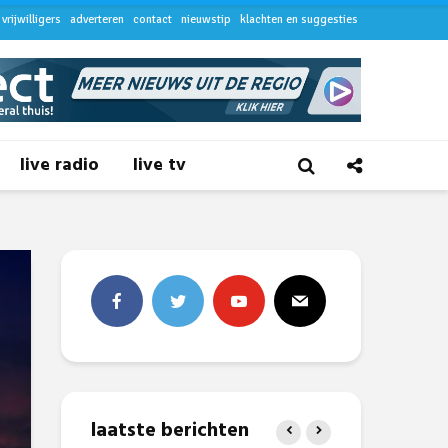
vrijwilligers
adverteren
contact
nieuwstip
klachten en suggesties
live radio
live tv
laatste berichten