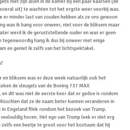
ns met zijn allen in de kamer bij een paar kaarsen (de
veral uit) te wachten tot het ergste weer voorbij was.
e er minder last van zouden hebben als ze ons gewoon
ang was ik bang voor onweer, niet voor de bliksem maar
ater werd ik de geruststellende ouder en was er geen
en tegenwoordig hang ik dus bij onweer met enige
m en geniet ik zelfs van het lichtspektakel.
n?
er en bliksem was er deze week natuurlijk ook het
bleken de vleugels van de Boeing 737 MAX
en dit was niet de eerste keer dat er gedoe is rondom
Misschien dat ze de naam beter kunnen veranderen in
in Engeland flink rondom het bezoek van Trump.
veelvuldig horen. Het ego van Trump leek er niet erg
 zelfs een beetje te groot voor het kostuum dat hij