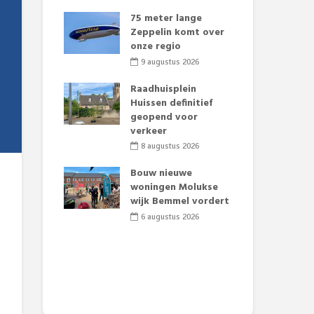
laar voor
75 meter lange
Li
uaties:
Zeppelin komt over
tra
e deelt
onze regio
Dag
s uit
edi
9 augustus 2026
2026
5
Raadhuisplein
aan zorgt
Huissen definitief
Bra
merse pret.
geopend voor
Lim
verkeer
onz
2026
8 augustus 2026
4
t Huubke:
uwe gezicht
Bouw nieuwe
Alz
e events!
woningen Molukse
Li
wijk Bemmel vordert
pre
2026
Su
6 augustus 2026
3