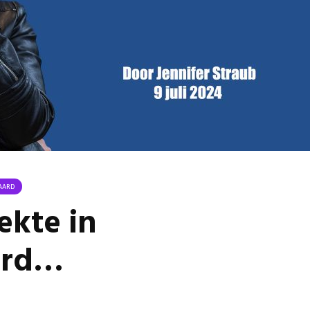
Van kerkbank naar
Buurt k
theaterstoel: hoe de
noodsit
Donatuskerk in
gemeent
Bemmel een nieuw
subsidie
leven als
29 juli 
Theaterkerk kreeg.
Stormb
1 augustus 2026
voor zo
Groot project
28 juli 
Huissen opnieuw
toegewezen aan
Ontmoe
aannemer uit
Het nie
Zevenaarse Angerlo
van onz
AARD
31 juli 2026
28 juli 
ekte in
Omgeving Deken
Doctor Mulderstraat
ard…
Bemmel wordt
éénrichtingsverkeer
30 juli 2026