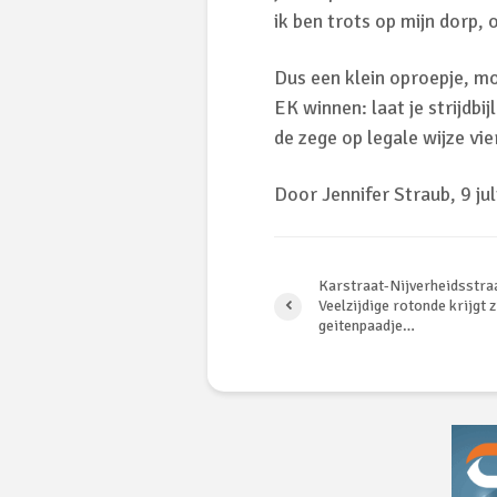
ik ben trots op mijn dorp,
Dus een klein oproepje, mo
EK winnen: laat je strijdbi
de zege op legale wijze vi
Door Jennifer Straub, 9 jul
Karstraat-Nijverheidsstra
Veelzijdige rotonde krijgt z
geitenpaadje…