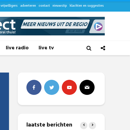
vrijwilligers
adverteren
contact
nieuwstip
klachten en suggesties
live radio
live tv
laatste berichten