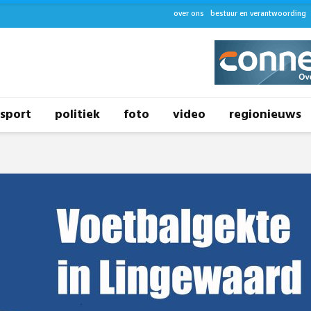
over ons
bestuur en verantwoording
sport
politiek
foto
video
regionieuws