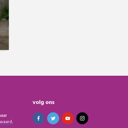
volg ons
naar
waard.