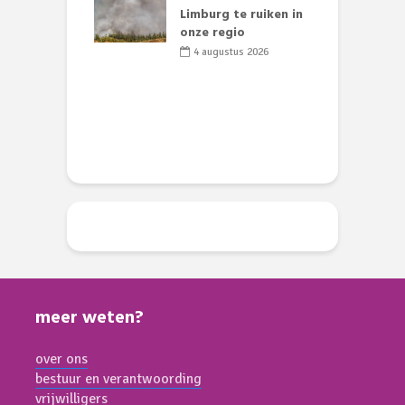
nse visvijvers:
Limburg te ruiken in
 geen dode
onze regio
D
 of vogels aan’
L
4 augustus 2026
w
li 2026
d
meer weten?
over ons
bestuur en verantwoording
vrijwilligers