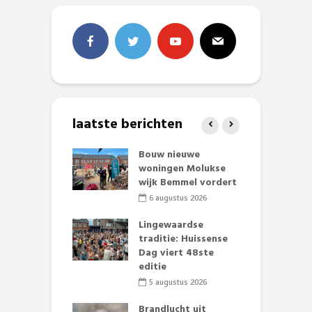
laatste berichten
et Huubke:
Bouw nieuwe
A
ieuwe gezicht
woningen Molukse
L
nze events!
wijk Bemmel vordert
p
S
li 2026
6 augustus 2026
mmertijd op
Lingewaardse
se basisschool:
traditie: Huissense
E
te groenten
Dag viert 48ste
L
st’
editie
F
D
li 2026
5 augustus 2026
s
lijk gif in
Brandlucht uit