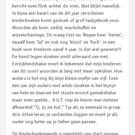
bericht even flink achter de oren. Wat blijkt namelijk.
In bijna een kwart van de dit jaar verschenen
kinderboeken komt gevloek of grof taalgebruik voor.
Woorden als hoer, oetlul, machohufter en
wijvenchantage. De vraag rijst nu: Negen keer ’tieten’,
twaalf keer ‘lul’ en ook nog ‘kloot’ en ‘fuck’. in een
boek voor kinderen vanaf 9 jaar. Is dat wel gewenst?!
De bond tegen vloeken vindt uiteraard van niet.
Eerlijkheidshalve moet ik bekennen dat mijn kinderen
van dit soort woorden al lang niet meer opkijken. Hoe
anders is het nog bij mijn kleine neefje van vijf. Toen
één van zijn ouders niet wilde vloeken in het bijzijn
van hem en daarom het stoute woord gemakshalve
maar even spelde… K.U.T. riep de kleine man meteen
afkeurend “O, jij zei kut.” Tja als ze eenmaal in groep
drie zitten leren ze verbanden leggen en moet je als
ouder nog beter op je tellen gaan passen.
De Kinderboekenweek is inmiddels van start gegaan.