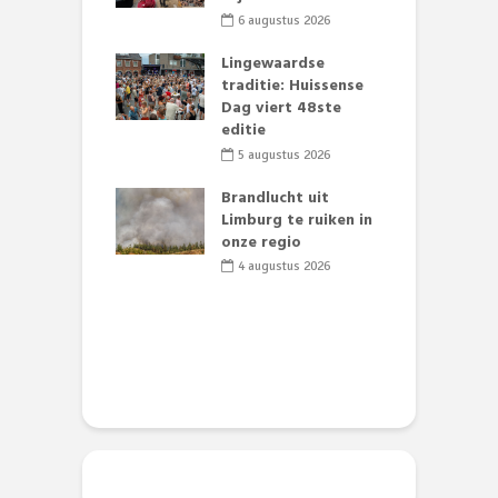
S
li 2026
6 augustus 2026
mmertijd op
Lingewaardse
se basisschool:
traditie: Huissense
E
te groenten
Dag viert 48ste
L
st’
editie
F
D
li 2026
5 augustus 2026
s
lijk gif in
Brandlucht uit
nse visvijvers:
Limburg te ruiken in
 geen dode
onze regio
D
 of vogels aan’
L
4 augustus 2026
w
li 2026
d