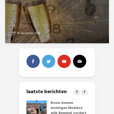
20 december 2019
laatste berichten
et Huubke:
Bouw nieuwe
A
ieuwe gezicht
woningen Molukse
L
nze events!
wijk Bemmel vordert
p