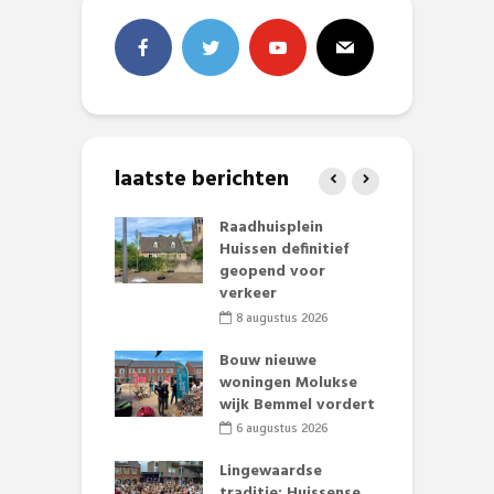
laatste berichten
baan zorgt
Raadhuisplein
B
zomerse pret.
Huissen definitief
L
geopend voor
o
li 2026
verkeer
et Huubke:
8 augustus 2026
ieuwe gezicht
A
nze events!
Bouw nieuwe
L
woningen Molukse
p
li 2026
wijk Bemmel vordert
S
mmertijd op
6 augustus 2026
se basisschool:
te groenten
Lingewaardse
E
st’
traditie: Huissense
L