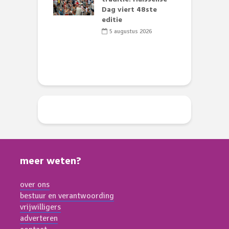
Dag viert 48ste
F
li 2026
editie
D
s
5 augustus 2026
meer weten?
over ons
bestuur en verantwoording
vrijwilligers
adverteren