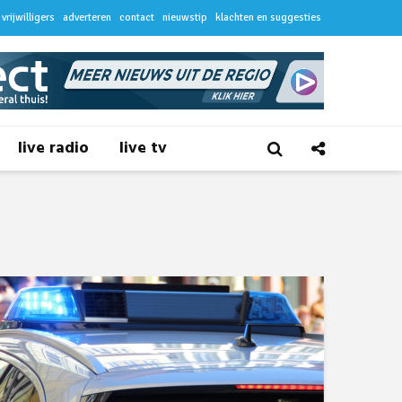
vrijwilligers
adverteren
contact
nieuwstip
klachten en suggesties
live radio
live tv