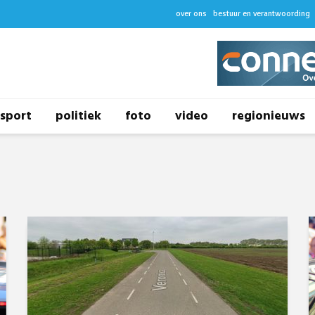
over ons
bestuur en verantwoording
sport
politiek
foto
video
regionieuws