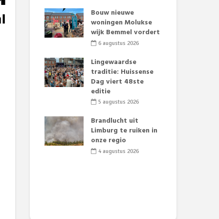
t Huubke:
Bouw nieuwe
Alz
uwe gezicht
woningen Molukse
Li
e events!
wijk Bemmel vordert
pre
Su
2026
6 augustus 2026
3
mertijd op
Lingewaardse
 basisschool:
traditie: Huissense
Eer
 groenten
Dag viert 48ste
Lat
t’
editie
Fes
Do
2026
5 augustus 2026
sw
jk gif in
Brandlucht uit
2
e visvijvers:
Limburg te ruiken in
een dode
onze regio
Dru
f vogels aan’
Lo
4 augustus 2026
we
2026
de 
2