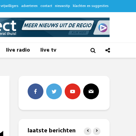
vrijwilligers
adverteren
contact
nieuwstip
klachten en suggesties
live radio
live tv
laatste berichten