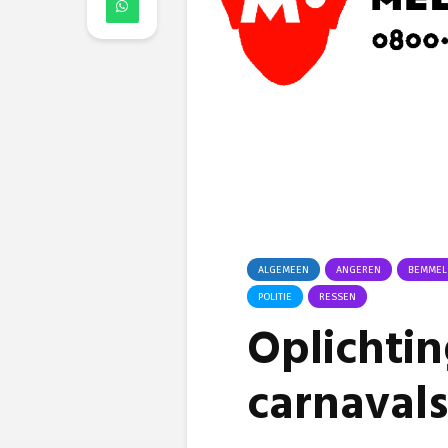
ALGEMEEN
ANGEREN
BEMMEL
POLITIE
RESSEN
Oplichtin
carnava