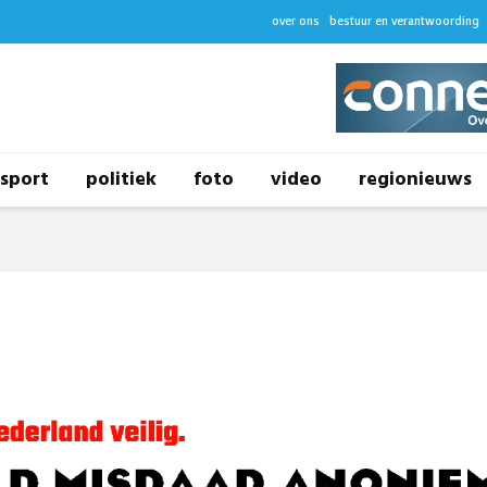
over ons
bestuur en verantwoording
sport
politiek
foto
video
regionieuws