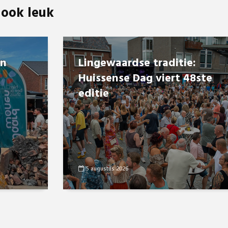
 ook leuk
en
Lingewaardse traditie:
Huissense Dag viert 48ste
editie
5 augustus 2026