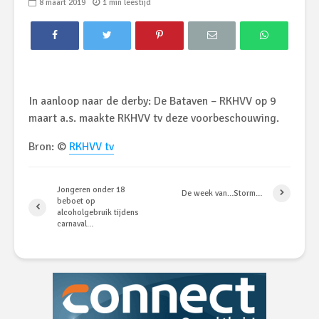
8 maart 2019
1 min leestijd
In aanloop naar de derby: De Bataven – RKHVV op 9
maart a.s. maakte RKHVV tv deze voorbeschouwing.
Bron: ©
RKHVV tv
Jongeren onder 18
De week van…Storm…
beboet op
alcoholgebruik tijdens
carnaval…