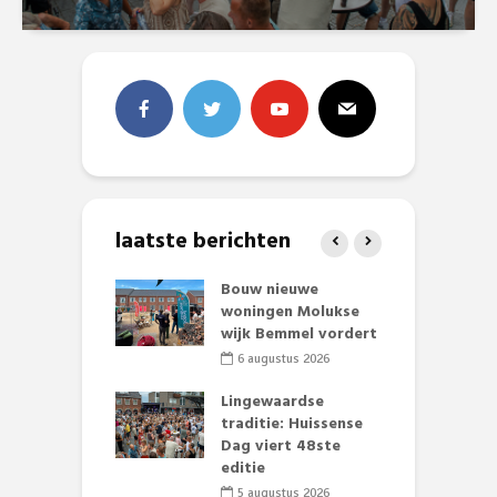
laatste berichten
et Huubke:
Bouw nieuwe
A
ieuwe gezicht
woningen Molukse
L
nze events!
wijk Bemmel vordert
p
S
li 2026
6 augustus 2026
mmertijd op
Lingewaardse
se basisschool:
traditie: Huissense
E
te groenten
Dag viert 48ste
L
st’
editie
F
D
li 2026
5 augustus 2026