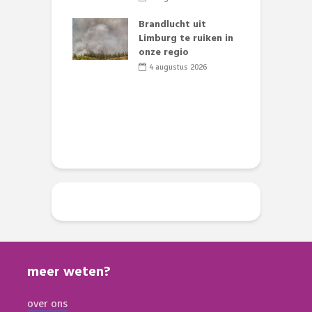
s
lijk gif in
Brandlucht uit
nse visvijvers:
Limburg te ruiken in
 geen dode
onze regio
D
 of vogels aan’
L
4 augustus 2026
w
li 2026
d
meer weten?
over ons