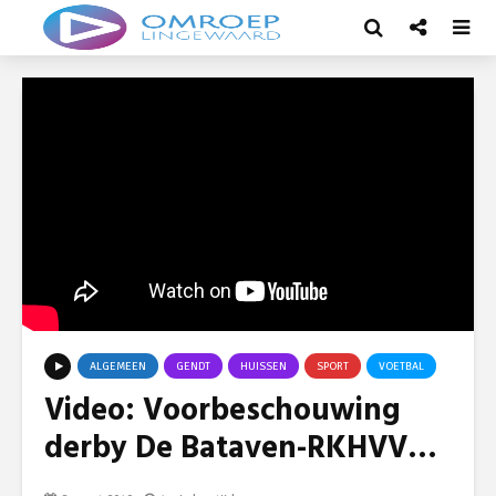
ALGEMEEN
GENDT
HUISSEN
SPORT
VOETBAL
Video: Voorbeschouwing
derby De Bataven-RKHVV…