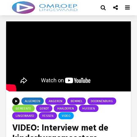
ALGEMEEN
ANGEREN
BEMMEL
DOORNENBURG
GEMEENTE
GENDT
HAALDEREN
HUISSEN
LINGEWAARD
RESSEN
VIDEO
VIDEO: Interview met de