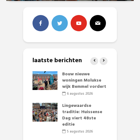
laatste berichten
et Huubke:
Bouw nieuwe
A
ieuwe gezicht
woningen Molukse
L
nze events!
wijk Bemmel vordert
p
S
li 2026
6 augustus 2026
mmertijd op
Lingewaardse
se basisschool:
traditie: Huissense
E
te groenten
Dag viert 48ste
L
st’
editie
F
D
li 2026
5 augustus 2026
s