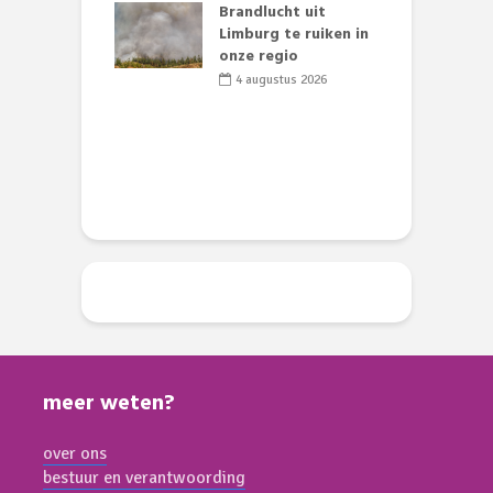
lijk gif in
Brandlucht uit
nse visvijvers:
Limburg te ruiken in
 geen dode
onze regio
D
 of vogels aan’
L
4 augustus 2026
w
li 2026
d
meer weten?
over ons
bestuur en verantwoording