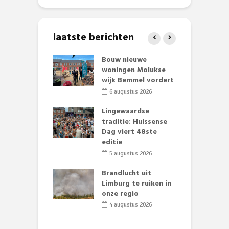
laatste berichten
et Huubke:
Bouw nieuwe
A
ieuwe gezicht
woningen Molukse
L
nze events!
wijk Bemmel vordert
p
S
li 2026
6 augustus 2026
mmertijd op
Lingewaardse
se basisschool:
traditie: Huissense
E
te groenten
Dag viert 48ste
L
st’
editie
F
D
li 2026
5 augustus 2026
s
lijk gif in
Brandlucht uit
nse visvijvers:
Limburg te ruiken in
 geen dode
onze regio
D
 of vogels aan’
L
4 augustus 2026
w
li 2026
d