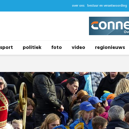
over ons
bestuur en verantwoording
sport
politiek
foto
video
regionieuws