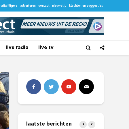
vrijwilligers
adverteren
contact
nieuwstip
klachten en suggesties
live radio
live tv
laatste berichten