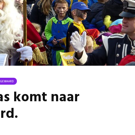
Omgeving Deken
Ontmoe
Doctor Mulderstraat
Het nie
Bemmel wordt
van onz
éénrichtingsverkeer
28 juli 
30 juli 2026
Komkom
Buurt klaar voor
Angerse
noodsituaties:
‘Eerste
gemeente deelt
geoogs
subsidies uit
28 juli 
29 juli 2026
Gevaarli
Stormbaan zorgt
Huissens
NGEWAARD
voor zomerse pret.
‘Raak g
as komt naar
vissen o
28 juli 2026
27 juli 
rd.