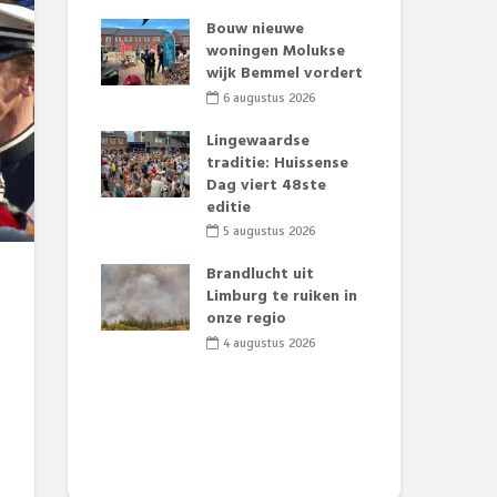
t Huubke:
Bouw nieuwe
Alz
uwe gezicht
woningen Molukse
Li
e events!
wijk Bemmel vordert
pre
Su
2026
6 augustus 2026
3
mertijd op
Lingewaardse
 basisschool:
traditie: Huissense
Eer
 groenten
Dag viert 48ste
Lat
t’
editie
Fes
Do
2026
5 augustus 2026
sw
jk gif in
Brandlucht uit
2
e visvijvers:
Limburg te ruiken in
een dode
onze regio
Dru
f vogels aan’
Lo
4 augustus 2026
we
2026
de 
2