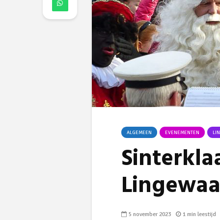
ALGEMEEN
EVENEMENTEN
LI
Sinterkla
Lingewaa
5 november 2023
1 min leestijd