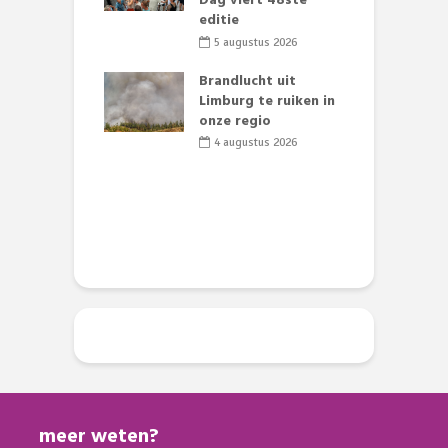
te groenten
Dag viert 48ste
L
st’
editie
F
D
li 2026
5 augustus 2026
s
lijk gif in
Brandlucht uit
nse visvijvers:
Limburg te ruiken in
 geen dode
onze regio
D
 of vogels aan’
L
4 augustus 2026
w
li 2026
d
meer weten?