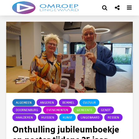
ALGEMEEN
ANGEREN
BEMMEL
CULTUUR
DOORNENBURG
EVENEMENTEN
GEMEENTE
GENDT
HAALDEREN
HUISSEN
KUNST
LINGEWAARD
RESSEN
Onthulling jubileumboekje