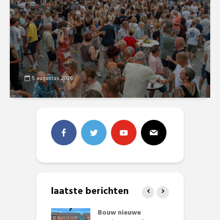
5 augustus 2026
laatste berichten
et Huubke:
Bouw nieuwe
A