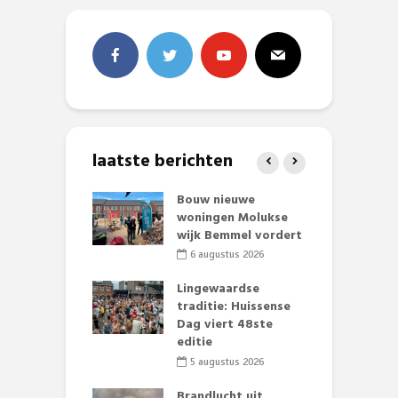
laatste berichten
et Huubke:
Bouw nieuwe
A
ieuwe gezicht
woningen Molukse
L
nze events!
wijk Bemmel vordert
p
S
li 2026
6 augustus 2026
mmertijd op
Lingewaardse
se basisschool:
traditie: Huissense
E
te groenten
Dag viert 48ste
L
st’
editie
F
D
li 2026
5 augustus 2026
s
lijk gif in
Brandlucht uit