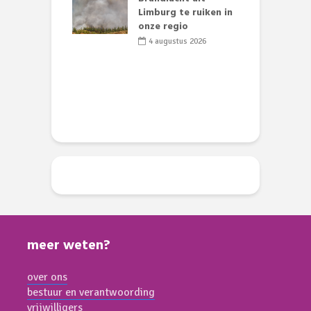
nse visvijvers:
Limburg te ruiken in
 geen dode
onze regio
D
 of vogels aan’
L
4 augustus 2026
w
li 2026
d
meer weten?
over ons
bestuur en verantwoording
vrijwilligers