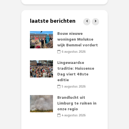
laatste berichten
et Huubke:
Bouw nieuwe
A
ieuwe gezicht
woningen Molukse
L
nze events!
wijk Bemmel vordert
p
S
li 2026
6 augustus 2026
mmertijd op
Lingewaardse
se basisschool:
traditie: Huissense
E
te groenten
Dag viert 48ste
L
st’
editie
F
D
li 2026
5 augustus 2026
s
lijk gif in
Brandlucht uit
nse visvijvers:
Limburg te ruiken in
 geen dode
onze regio
D
 of vogels aan’
L
4 augustus 2026
w
li 2026
d