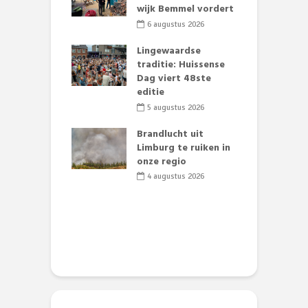
nze events!
wijk Bemmel vordert
p
S
li 2026
6 augustus 2026
mmertijd op
Lingewaardse
se basisschool:
traditie: Huissense
E
te groenten
Dag viert 48ste
L
st’
editie
F
D
li 2026
5 augustus 2026
s
lijk gif in
Brandlucht uit
nse visvijvers:
Limburg te ruiken in
 geen dode
onze regio
D
 of vogels aan’
L
4 augustus 2026
w
li 2026
d