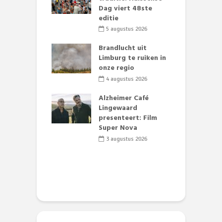
te groenten
Dag viert 48ste
F
st’
editie
D
s
li 2026
5 augustus 2026
lijk gif in
Brandlucht uit
nse visvijvers:
Limburg te ruiken in
D
 geen dode
onze regio
L
 of vogels aan’
w
4 augustus 2026
d
li 2026
Alzheimer Café
 stille motor
Lingewaard
e Theaterkerk
presenteert: Film
R
el
Super Nova
t
t
li 2026
3 augustus 2026
D