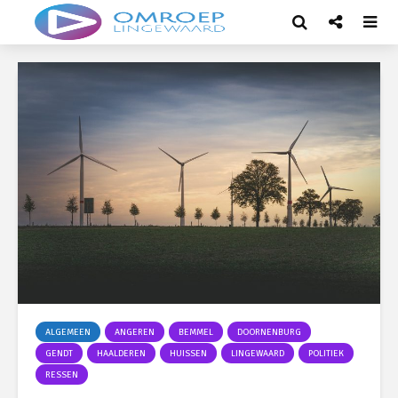
ALGEMEEN
ANGEREN
BEMMEL
DOORNENBURG
GENDT
HAALDEREN
HUISSEN
LINGEWAARD
POLITIEK
RESSEN