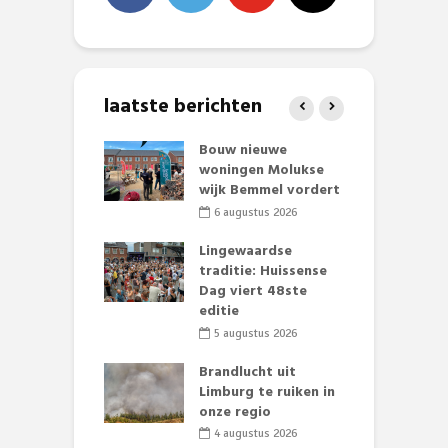
laatste berichten
et Huubke:
Bouw nieuwe
A
ieuwe gezicht
woningen Molukse
L
nze events!
wijk Bemmel vordert
p
S
li 2026
6 augustus 2026
mmertijd op
Lingewaardse
se basisschool:
traditie: Huissense
E
te groenten
Dag viert 48ste
L
st’
editie
F
D
li 2026
5 augustus 2026
s
lijk gif in
Brandlucht uit
nse visvijvers:
Limburg te ruiken in
 geen dode
onze regio
D
 of vogels aan’
L
4 augustus 2026