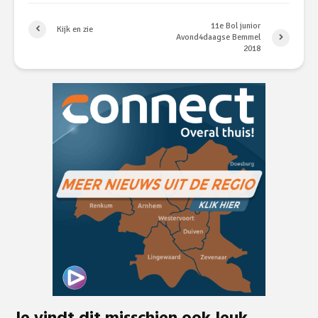
11e Bol junior
Kijk en zie
Avond4daagse Bemmel
2018