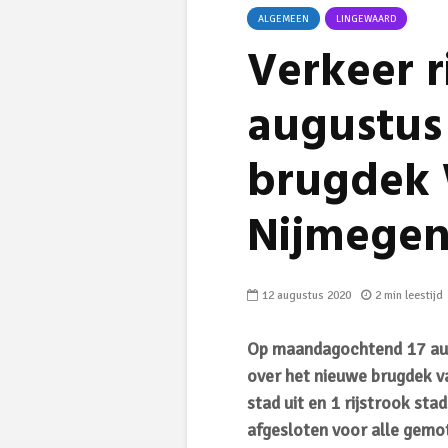
ALGEMEEN
LINGEWAARD
Verkeer r
augustus
brugdek
Nijmege
12 augustus 2020
2 min leestijd
Op maandagochtend 17 aug
over het nieuwe brugdek va
stad uit en 1 rijstrook st
afgesloten voor alle gemot