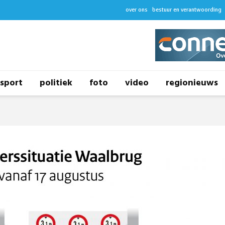
over ons
bestuur en verantwoording
sport
politiek
foto
video
regionieuws