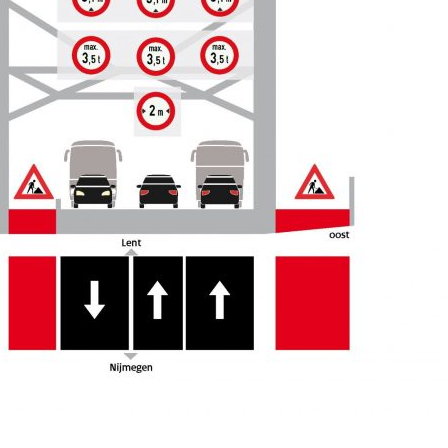
Buurt klaar voor
Komkom
noodsituaties:
Angerse
gemeente deelt
‘Eerste
subsidies uit
geoogs
29 juli 2026
28 juli 
Stormbaan zorgt
Gevaarli
voor zomerse pret.
Huissens
‘Raak g
28 juli 2026
vissen o
Ontmoet Huubke:
27 juli 
Het nieuwe gezicht
van onze events!
IT: de s
van de 
28 juli 2026
Bemmel
25 juli 