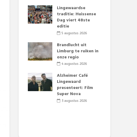
mertijd op
Lingewaardse
Eer
 basisschool:
traditie: Huissense
Lat
 groenten
Dag viert 48ste
Fes
t’
editie
Do
sw
2026
5 augustus 2026
2
jk gif in
Brandlucht uit
e visvijvers:
Limburg te ruiken in
Dru
een dode
onze regio
Lo
f vogels aan’
we
4 augustus 2026
de 
2026
Alzheimer Café
2
tille motor
Lingewaard
Theaterkerk
presenteert: Film
Raa
Super Nova
tij
tij
2026
3 augustus 2026
Da
2