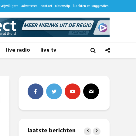
vrijwilligers
adverteren
contact
nieuwstip
klachten en suggesties
live radio
live tv
laatste berichten