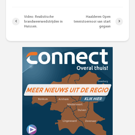
Video: Realistische
Haalderen Open
brandweerwedstrijden in
tennistoernooi van start
Huissen.
gegaan