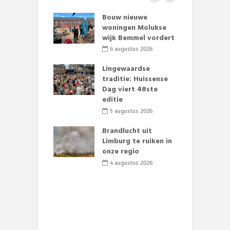
et Huubke:
Bouw nieuwe
A
ieuwe gezicht
woningen Molukse
L
nze events!
wijk Bemmel vordert
p
S
li 2026
6 augustus 2026
mmertijd op
Lingewaardse
se basisschool:
traditie: Huissense
E
te groenten
Dag viert 48ste
L
st’
editie
F
D
li 2026
5 augustus 2026
s
lijk gif in
Brandlucht uit
nse visvijvers:
Limburg te ruiken in
 geen dode
onze regio
D
 of vogels aan’
L
4 augustus 2026
w
li 2026
d