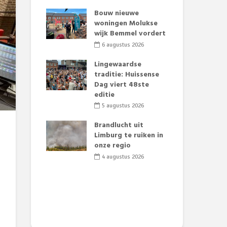
t Huubke:
Bouw nieuwe
Alz
uwe gezicht
woningen Molukse
Li
e events!
wijk Bemmel vordert
pre
Su
2026
6 augustus 2026
3
mertijd op
Lingewaardse
 basisschool:
traditie: Huissense
Eer
 groenten
Dag viert 48ste
Lat
t’
editie
Fes
Do
2026
5 augustus 2026
sw
jk gif in
Brandlucht uit
2
e visvijvers:
Limburg te ruiken in
een dode
onze regio
Dru
f vogels aan’
Lo
4 augustus 2026
we
2026
de 
2