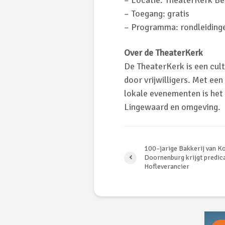
– Locatie: TheaterKerk B
– Toegang: gratis
– Programma: rondleidinge
Over de TheaterKerk
De TheaterKerk is een cul
door vrijwilligers. Met ee
lokale evenementen is het 
Lingewaard en omgeving.
100–jarige Bakkerij van Ko
Doornenburg krijgt predic
Hofleverancier