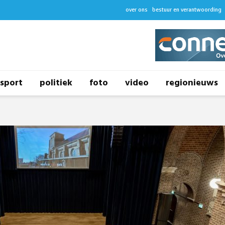
over ons
bestuur en verantwoording
sport
politiek
foto
video
regionieuws