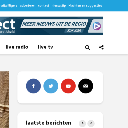
vrijwilligers
adverteren
contact
nieuwstip
klachten en suggesties
live radio
live tv
laatste berichten