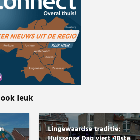
 ook leuk
en
Lingewaardse traditie:
Huissense Dag viert 48ste