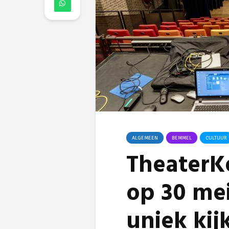
ALGEMEEN
BEMMEL
CULTUUR
TheaterK
op 30 me
uniek kij