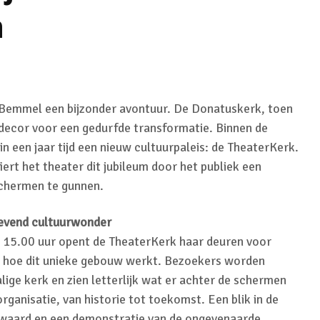
n
n Bemmel een bijzonder avontuur. De Donatuskerk, toen
 decor voor een gedurfde transformatie. Binnen de
in een jaar tijd een nieuw cultuurpaleis: de TheaterKerk.
iert het theater dit jubileum door het publiek een
schermen te gunnen.
levend cultuurwonder
 15.00 uur opent de TheaterKerk haar deuren voor
n hoe dit unieke gebouw werkt. Bezoekers worden
ige kerk en zien letterlijk wat er achter de schermen
rganisatie, van historie tot toekomst. Een blik in de
ewaard en een demonstratie van de ongevenaarde