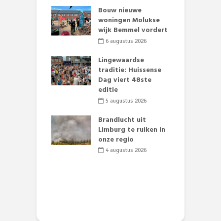
et Huubke:
Bouw nieuwe
A
ieuwe gezicht
woningen Molukse
L
nze events!
wijk Bemmel vordert
p
S
li 2026
6 augustus 2026
mmertijd op
Lingewaardse
se basisschool:
traditie: Huissense
E
te groenten
Dag viert 48ste
L
st’
editie
F
D
li 2026
5 augustus 2026
s
lijk gif in
Brandlucht uit
nse visvijvers:
Limburg te ruiken in
 geen dode
onze regio
D
 of vogels aan’
L
4 augustus 2026
w
li 2026
d