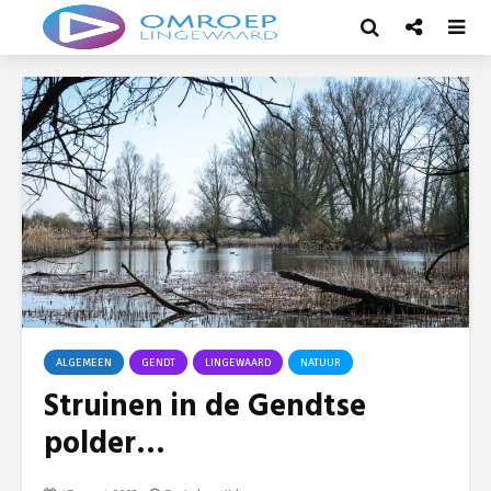
ALGEMEEN
GENDT
LINGEWAARD
NATUUR
Struinen in de Gendtse
polder…