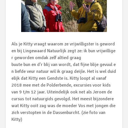
Als je Kitty vraagt waarom ze vrijwilligster is geword
en bij Lingewaard Natuurlijk zegt ze: ik bun vrijwillige
r geworden
omdak
zelf
altied
graag
buute
bun en
d’r
blij van wordt, dat fijne blije
gevuul
e
n liefde
veur
natuur wil ik graag
deijle
. Het is wel duid
elijk dat Kitty een
Gendste
is. Kitty loopt al vanaf
2018 mee met de Polderbende, excursies voor kids
van 9
t/m
12 jaar. Uiteindelijk ook net als Jeroen de
cursus tot natuurgids gevolgd. Het meest bijzondere
wat Kitty ooit zag was de moeder Vos met jongen die
zich verstopten in de Dassenburcht. (zie foto van
Kitty)