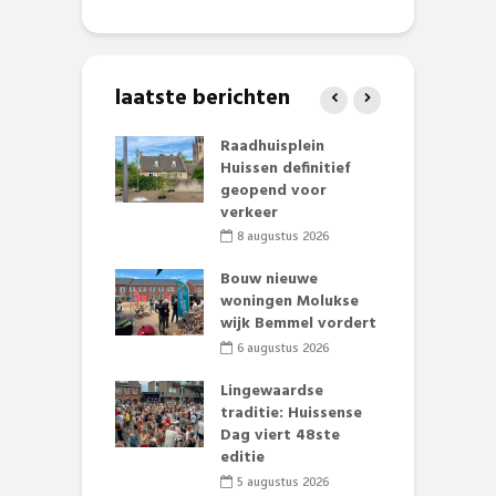
laatste berichten
baan zorgt
Raadhuisplein
B
zomerse pret.
Huissen definitief
L
geopend voor
o
li 2026
verkeer
et Huubke:
8 augustus 2026
ieuwe gezicht
A
nze events!
Bouw nieuwe
L
woningen Molukse
p
li 2026
wijk Bemmel vordert
S
mmertijd op
6 augustus 2026
se basisschool:
te groenten
Lingewaardse
E
st’
traditie: Huissense
L
Dag viert 48ste
F
li 2026
editie
D
s
5 augustus 2026