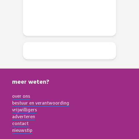
d
meer weten?
over ons
bestuur en verantwoording
vrijwilligers
adverteren
contact
nieuwstip