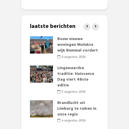
laatste berichten
et Huubke:
Bouw nieuwe
A
ieuwe gezicht
woningen Molukse
L
nze events!
wijk Bemmel vordert
p
S
li 2026
6 augustus 2026
mmertijd op
Lingewaardse
se basisschool:
traditie: Huissense
E
te groenten
Dag viert 48ste
L
st’
editie
F
D
li 2026
5 augustus 2026
s
lijk gif in
Brandlucht uit
nse visvijvers:
Limburg te ruiken in
 geen dode
onze regio
D
 of vogels aan’
L
4 augustus 2026
w
li 2026