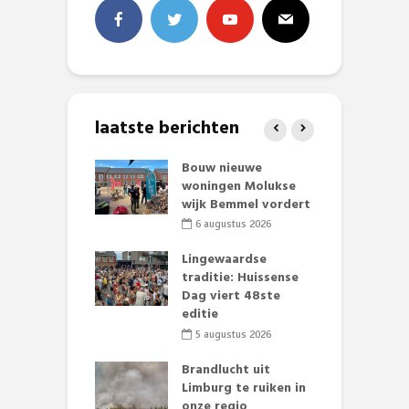
laatste berichten
et Huubke:
Bouw nieuwe
A
ieuwe gezicht
woningen Molukse
L
nze events!
wijk Bemmel vordert
p
S
li 2026
6 augustus 2026
mmertijd op
Lingewaardse
se basisschool:
traditie: Huissense
E
te groenten
Dag viert 48ste
L
st’
editie
F
D
li 2026
5 augustus 2026
s
lijk gif in
Brandlucht uit
nse visvijvers:
Limburg te ruiken in
 geen dode
onze regio
D