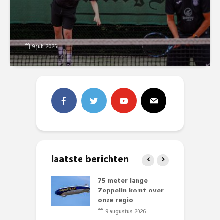
9 juli 2026
laatste berichten
 klaar voor
75 meter lange
L
ituaties:
Zeppelin komt over
t
nte deelt
onze regio
D
ies uit
e
9 augustus 2026