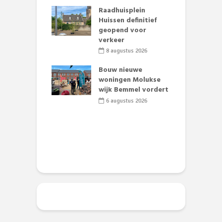
li 2026
Raadhuisplein
baan zorgt
Huissen definitief
B
zomerse pret.
geopend voor
L
verkeer
o
li 2026
8 augustus 2026
et Huubke:
ieuwe gezicht
Bouw nieuwe
A
nze events!
woningen Molukse
L
wijk Bemmel vordert
p
li 2026
S
6 augustus 2026