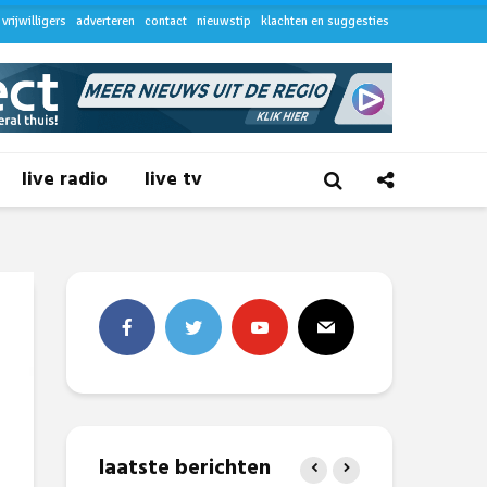
vrijwilligers
adverteren
contact
nieuwstip
klachten en suggesties
live radio
live tv
laatste berichten