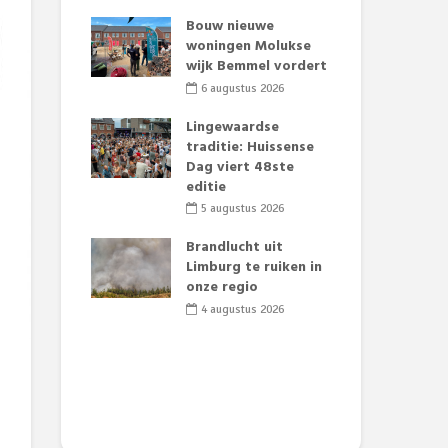
t Huubke:
Bouw nieuwe
Alz
uwe gezicht
woningen Molukse
Li
e events!
wijk Bemmel vordert
pre
Su
2026
6 augustus 2026
3
mertijd op
Lingewaardse
 basisschool:
traditie: Huissense
Eer
 groenten
Dag viert 48ste
Lat
t’
editie
Fes
Do
2026
5 augustus 2026
sw
jk gif in
Brandlucht uit
2
e visvijvers:
Limburg te ruiken in
een dode
onze regio
Dru
f vogels aan’
Lo
4 augustus 2026
we
2026
de 
2