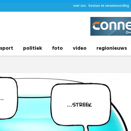
over ons
bestuur en verantwoording
sport
politiek
foto
video
regionieuws