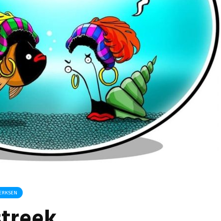
Omgeving Deken
Ontmoe
Doctor Mulderstraat
Het nie
Bemmel wordt
van onz
éénrichtingsverkeer
28 juli 
30 juli 2026
Komkom
Buurt klaar voor
Angerse
noodsituaties:
‘Eerste
gemeente deelt
geoogs
subsidies uit
28 juli 
29 juli 2026
Gevaarli
Stormbaan zorgt
Huissens
voor zomerse pret.
‘Raak g
vissen o
28 juli 2026
27 juli 
DERKSEN
streek