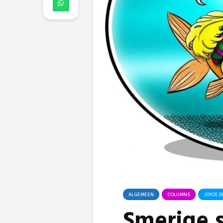
ALGEMEEN
COLUMNS
JOYCE 
Smerige 