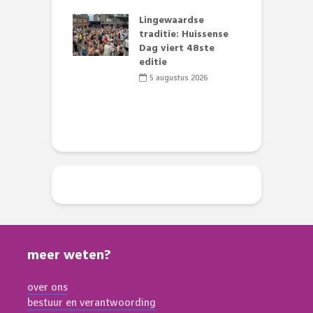
se basisschool:
te groenten
Lingewaardse
E
st’
traditie: Huissense
L
Dag viert 48ste
F
li 2026
editie
D
s
5 augustus 2026
meer weten?
over ons
bestuur en verantwoording