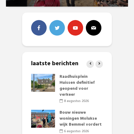
laatste berichten
baan zorgt
Raadhuisplein
B
zomerse pret.
Huissen definitief
L
geopend voor
o
li 2026
verkeer
et Huubke:
8 augustus 2026
ieuwe gezicht
A
nze events!
Bouw nieuwe
L
woningen Molukse
p
li 2026
wijk Bemmel vordert
S
mmertijd op
6 augustus 2026