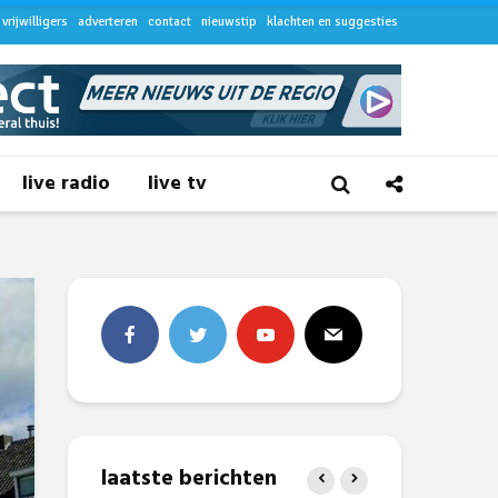
vrijwilligers
adverteren
contact
nieuwstip
klachten en suggesties
live radio
live tv
laatste berichten