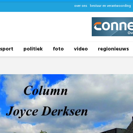
over ons
bestuur en verantwoording
sport
politiek
foto
video
regionieuws