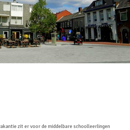
Omgeving Deken
Ontmoe
Doctor Mulderstraat
Het nie
Bemmel wordt
van onz
éénrichtingsverkeer
28 juli 
30 juli 2026
Komkom
Buurt klaar voor
Angerse
noodsituaties:
‘Eerste
gemeente deelt
geoogs
subsidies uit
28 juli 
29 juli 2026
Gevaarli
Stormbaan zorgt
Huissens
voor zomerse pret.
‘Raak g
vissen o
28 juli 2026
27 juli 
akantie zit er voor de middelbare schoolleerlingen