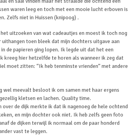
kaal en saai vinden maar het straalde die ochtend een
rassen waren leeg en toch met een mooie lucht erboven is
n. Zelfs niet in Huissen (knipoog) .
 het uitzoeken van wat cadeautjes en moest ik toch nog
 uithangen toen bleek dat mijn dochters uitgave aan
 in de papieren ging lopen. Ik legde uit dat het een
Ik kreeg hier hetzelfde te horen als wanneer ik zeg dat
iel moet zitten: “Ik heb tenminste vrienden” met andere
nog wel meevalt besloot ik om samen met haar ergens
gezellig kletsen en lachen. Quality time.
 over de dijk merkte ik dat ik nagenoeg de hele ochtend
keken, en mijn dochter ook niet. Ik heb zelfs geen foto
anaf de dijken terwijl ik normaal om de paar honderd
ander vast te leggen.