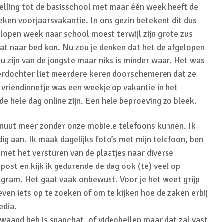
telling tot de basisschool met maar één week heeft de
ken voorjaarsvakantie. In ons gezin betekent dit dus
elopen week naar school moest terwijl zijn grote zus
laat naar bed kon. Nu zou je denken dat het de afgelopen
 zijn van de jongste maar niks is minder waar. Het was
erdochter liet meerdere keren doorschemeren dat ze
 vriendinnetje was een weekje op vakantie in het
de hele dag online zijn. Een hele beproeving zo bleek.
minuut meer zonder onze mobiele telefoons kunnen. Ik
ig aan. Ik maak dagelijks foto’s met mijn telefoon, ben
t met het versturen van de plaatjes naar diverse
ost en kijk ik gedurende de dag ook (te) veel op
agram. Het gaat vaak onbewust. Voor je het weet grijp
even iets op te zoeken of om te kijken hoe de zaken erbij
edia.
waagd heb is snapchat, of videobellen maar dat zal vast