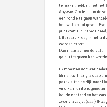
te maken hebben met het fe
Anyway. Om iets aan de ver
een rondje te gaan wandel
hen wat brood geven. Even
puberteit zijn intrede dee
Uiteraard kreeg ik het ant
worden groot.
Dan maar samen de auto in 
geld uitgegeven kan worden,
Er moesten nog wat cadeau
binnenkort jarig is dus zo
pak ik altijd de dijk naar 
vind kan ik intens geniete
koude ochtend en het was 
zwanenstadje. (saai) Ik zag