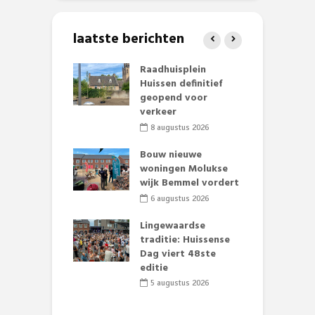
laatste berichten
baan zorgt
Raadhuisplein
B
zomerse pret.
Huissen definitief
L
geopend voor
o
li 2026
verkeer
et Huubke:
8 augustus 2026
ieuwe gezicht
A
nze events!
Bouw nieuwe
L
woningen Molukse
p
li 2026
wijk Bemmel vordert
S
mmertijd op
6 augustus 2026
se basisschool:
te groenten
Lingewaardse
E
st’
traditie: Huissense
L
Dag viert 48ste
F
li 2026
editie
D
s
5 augustus 2026