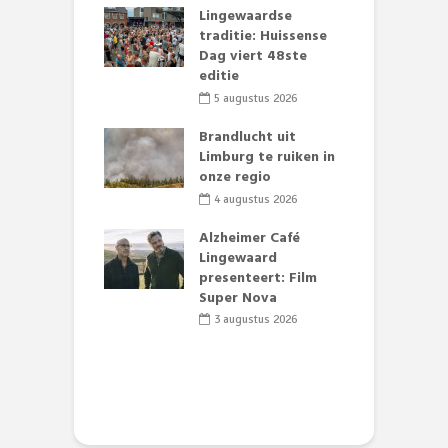
mmertijd op
Lingewaardse
E
se basisschool:
traditie: Huissense
L
te groenten
Dag viert 48ste
F
st’
editie
D
s
li 2026
5 augustus 2026
lijk gif in
Brandlucht uit
nse visvijvers:
Limburg te ruiken in
D
 geen dode
onze regio
L
 of vogels aan’
w
4 augustus 2026
d
li 2026
Alzheimer Café
 stille motor
Lingewaard
e Theaterkerk
presenteert: Film
R
el
Super Nova
t
t
li 2026
3 augustus 2026
D