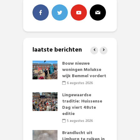
laatste berichten
et Huubke:
Bouw nieuwe
A
ieuwe gezicht
woningen Molukse
L
nze events!
wijk Bemmel vordert
p
S
li 2026
6 augustus 2026
mmertijd op
Lingewaardse
se basisschool:
traditie: Huissense
E
te groenten
Dag viert 48ste
L
st’
editie
F
D
li 2026
5 augustus 2026
s
lijk gif in
Brandlucht uit
nse visvijvers:
Limburg te ruiken in