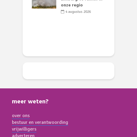
 geen dode
onze regio
D
 of vogels aan’
L
4 augustus 2026
w
li 2026
d
meer weten?
over ons
bestuur en verantwoording
vrijwilligers
adverteren