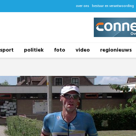
over ons
bestuur en verantwoording
sport
politiek
foto
video
regionieuws