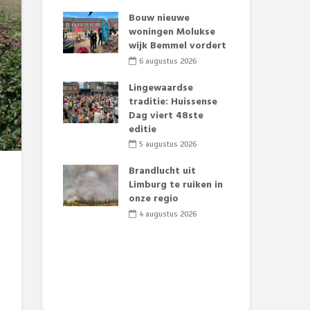
t Huubke:
Bouw nieuwe
Alz
uwe gezicht
woningen Molukse
Li
e events!
wijk Bemmel vordert
pre
Su
2026
6 augustus 2026
3
mertijd op
Lingewaardse
 basisschool:
traditie: Huissense
Eer
 groenten
Dag viert 48ste
Lat
t’
editie
Fes
Do
2026
5 augustus 2026
sw
jk gif in
Brandlucht uit
2
e visvijvers:
Limburg te ruiken in
een dode
onze regio
Dru
f vogels aan’
Lo
4 augustus 2026
we
2026
de 
2