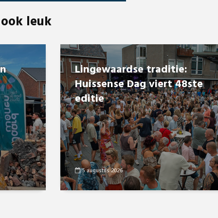
 ook leuk
en
Lingewaardse traditie:
Huissense Dag viert 48ste
editie
5 augustus 2026