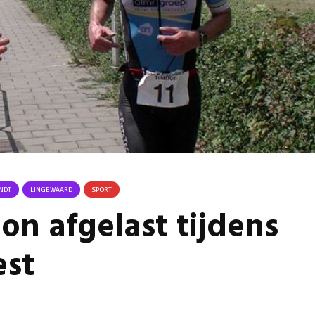
Omgeving Deken
Ontmoe
Doctor Mulderstraat
Het nie
Bemmel wordt
van onz
éénrichtingsverkeer
28 juli 
30 juli 2026
Komkom
Buurt klaar voor
Angerse
noodsituaties:
‘Eerste
gemeente deelt
geoogs
subsidies uit
28 juli 
29 juli 2026
Gevaarli
Stormbaan zorgt
Huissens
NDT
LINGEWAARD
SPORT
voor zomerse pret.
‘Raak g
lon afgelast tijdens
vissen o
28 juli 2026
27 juli 
est