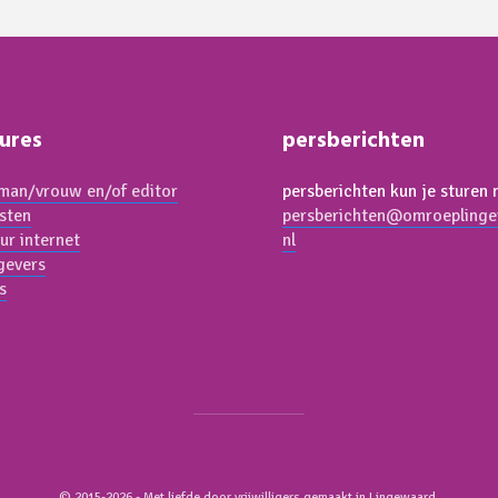
ures
persberichten
an/vrouw en/of editor
persberichten kun je sturen 
isten
persberichten@omroeplinge
ur internet
nl
gevers
s
© 2015-2026 - Met liefde door vrijwilligers gemaakt in Lingewaard.