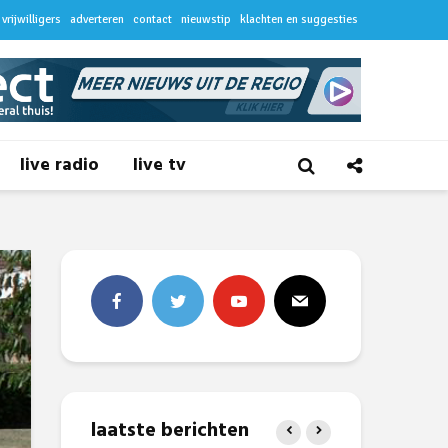
vrijwilligers
adverteren
contact
nieuwstip
klachten en suggesties
live radio
live tv
laatste berichten