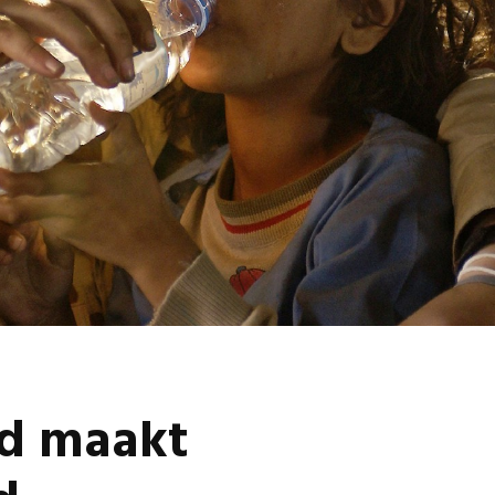
Omgeving Deken
Ontmoe
Doctor Mulderstraat
Het nie
Bemmel wordt
van onz
éénrichtingsverkeer
28 juli 
30 juli 2026
Komkom
Buurt klaar voor
Angerse
noodsituaties:
‘Eerste
gemeente deelt
geoogs
subsidies uit
28 juli 
29 juli 2026
Gevaarli
Stormbaan zorgt
Huissens
voor zomerse pret.
‘Raak g
vissen o
28 juli 2026
27 juli 
d maakt