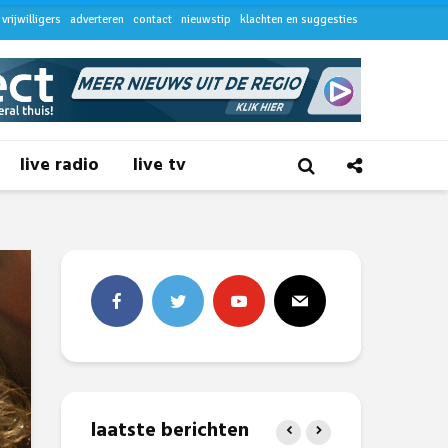
vrijwilligers
adverteren
contact
nieuwstip
klachten en suggesties
live radio
live tv
laatste berichten