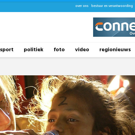
over ons
bestuur en verantwoording
sport
politiek
foto
video
regionieuws