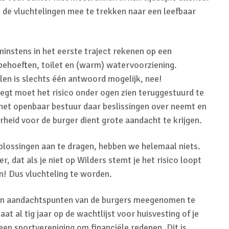
t de vluchtelingen mee te trekken naar een leefbaar
instens in het eerste traject rekenen op een
behoeften, toilet en (warm) watervoorziening.
len is slechts één antwoord mogelijk, nee!
 vliegt moet het risico onder ogen zien teruggestuurd te
het openbaar bestuur daar beslissingen over neemt en
rheid voor de burger dient grote aandacht te krijgen.
lossingen aan te dragen, hebben we helemaal niets.
 dat als je niet op Wilders stemt je het risico loopt
n! Dus vluchteling te worden.
nen aandachtspunten van de burgers meegenomen te
aat al tig jaar op de wachtlijst voor huisvesting of je
een sportvereniging om financiële redenen. Dit is