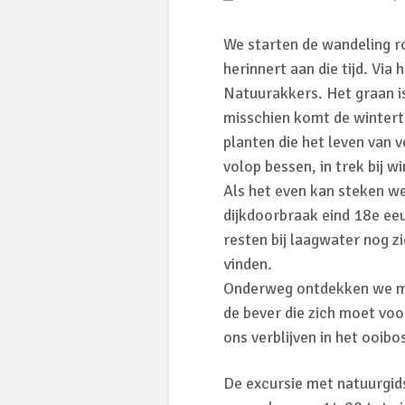
We starten de wandeling r
herinnert aan die tijd. Via
Natuurakkers. Het graan is
misschien komt de wintert
planten die het leven van 
volop bessen, in trek bij 
Als het even kan steken we
dijkdoorbraak eind 18e ee
resten bij laagwater nog z
vinden.
Onderweg ontdekken we mee
de bever die zich moet voor
ons verblijven in het ooib
De excursie met natuurgid