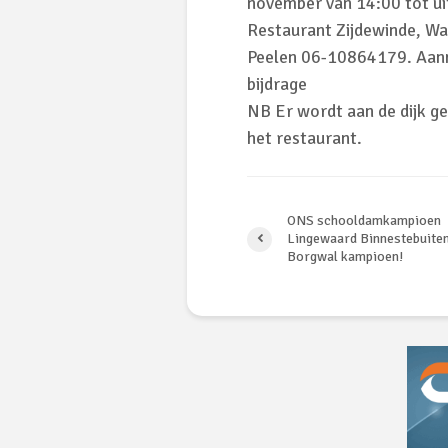
november van 14:00 tot uit
Restaurant Zijdewinde, Wa
Peelen 06-10864179. Aanme
bijdrage
NB Er wordt aan de dijk ge
het restaurant.
ONS schooldamkampioen
Lingewaard Binnestebuite
Borgwal kampioen!