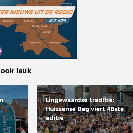
 ook leuk
en
Lingewaardse traditie:
Huissense Dag viert 48ste
editie