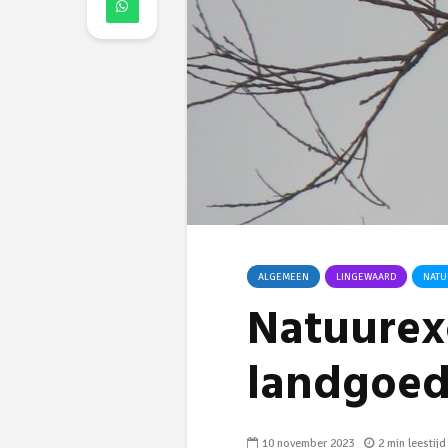
ALGEMEEN
LINGEWAARD
NATU
Natuurexc
landgoed
10 november 2023
2 min leestijd