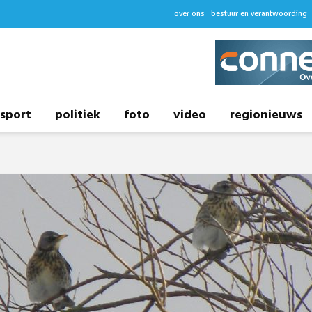
over ons
bestuur en verantwoording
sport
politiek
foto
video
regionieuws