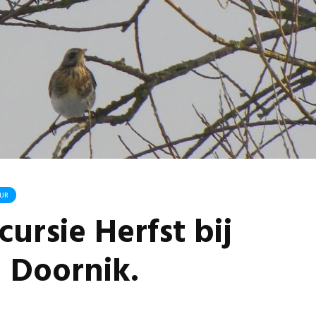
Omgeving Deken
Ontmoe
Doctor Mulderstraat
Het nie
Bemmel wordt
van onz
éénrichtingsverkeer
28 juli 
30 juli 2026
Komkom
Buurt klaar voor
Angerse
noodsituaties:
‘Eerste
gemeente deelt
geoogs
subsidies uit
28 juli 
29 juli 2026
Gevaarli
Stormbaan zorgt
Huissens
UR
voor zomerse pret.
‘Raak g
ursie Herfst bij
vissen o
28 juli 2026
27 juli 
 Doornik.