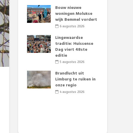
t Huubke:
Bouw nieuwe
Alz
uwe gezicht
woningen Molukse
Li
e events!
wijk Bemmel vordert
pre
Su
2026
6 augustus 2026
3
mertijd op
Lingewaardse
 basisschool:
traditie: Huissense
Eer
 groenten
Dag viert 48ste
Lat
t’
editie
Fes
Do
2026
5 augustus 2026
sw
jk gif in
Brandlucht uit
2
e visvijvers:
Limburg te ruiken in
een dode
onze regio
Dru
f vogels aan’
Lo
4 augustus 2026
we
2026
de 
2