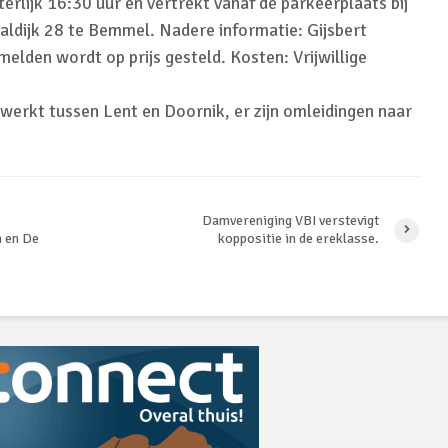
erlijk 16:30 uur en vertrekt vanaf de parkeerplaats bij
aldijk 28 te Bemmel. Nadere informatie: Gijsbert
lden wordt op prijs gesteld. Kosten: Vrijwillige
werkt tussen Lent en Doornik, er zijn omleidingen naar
Damvereniging VBI verstevigt
n en De
koppositie in de ereklasse.