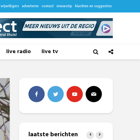
vrijwilligers
adverteren
contact
nieuwstip
klachten en suggesties
live radio
live tv
laatste berichten