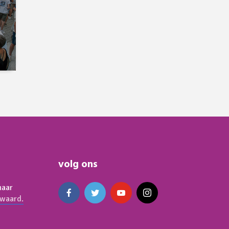
volg ons
naar
waard.