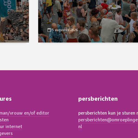
5 augustus 2026
ures
persberichten
an/vrouw en/of editor
persberichten kun je sturen 
isten
persberichten@omroeplinge
ur internet
nl
gevers