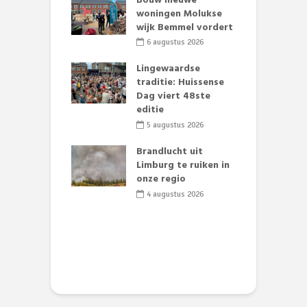
et Huubke:
Bouw nieuwe
A
ieuwe gezicht
woningen Molukse
L
nze events!
wijk Bemmel vordert
p
S
li 2026
6 augustus 2026
mmertijd op
Lingewaardse
se basisschool:
traditie: Huissense
E
te groenten
Dag viert 48ste
L
st’
editie
F
D
li 2026
5 augustus 2026
s
lijk gif in
Brandlucht uit
nse visvijvers:
Limburg te ruiken in
 geen dode
onze regio
D
 of vogels aan’
L
4 augustus 2026
w
li 2026
d