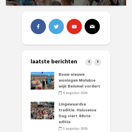
laatste berichten
et Huubke:
Bouw nieuwe
A
ieuwe gezicht
woningen Molukse
L
nze events!
wijk Bemmel vordert
p
S
li 2026
6 augustus 2026
mmertijd op
Lingewaardse
se basisschool:
traditie: Huissense
E
te groenten
Dag viert 48ste
L
st’
editie
F
D
li 2026
5 augustus 2026