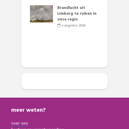
s
lijk gif in
Brandlucht uit
nse visvijvers:
Limburg te ruiken in
 geen dode
onze regio
D
 of vogels aan’
L
4 augustus 2026
w
li 2026
d
meer weten?
over ons