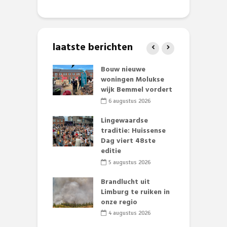
laatste berichten
et Huubke:
Bouw nieuwe
A
ieuwe gezicht
woningen Molukse
L
nze events!
wijk Bemmel vordert
p
S
li 2026
6 augustus 2026
mmertijd op
Lingewaardse
se basisschool:
traditie: Huissense
E
te groenten
Dag viert 48ste
L
st’
editie
F
D
li 2026
5 augustus 2026
s
lijk gif in
Brandlucht uit
nse visvijvers:
Limburg te ruiken in
 geen dode
onze regio
D
 of vogels aan’
L
4 augustus 2026
w
li 2026