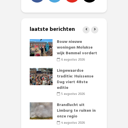
laatste berichten
et Huubke:
Bouw nieuwe
A
ieuwe gezicht
woningen Molukse
L
nze events!
wijk Bemmel vordert
p
S
li 2026
6 augustus 2026
mmertijd op
Lingewaardse
se basisschool:
traditie: Huissense
E
te groenten
Dag viert 48ste
L
st’
editie
F
D
li 2026
5 augustus 2026
s
lijk gif in
Brandlucht uit
nse visvijvers:
Limburg te ruiken in
 geen dode
onze regio
D
 of vogels aan’
L
4 augustus 2026
w