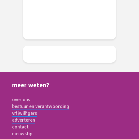
li 2026
d
meer weten?
over ons
bestuur en verantwoording
vrijwilligers
adverteren
contact
nieuwstip