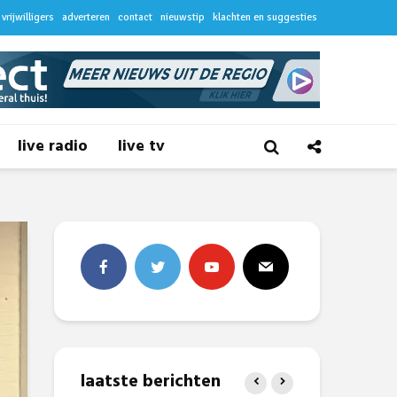
vrijwilligers
adverteren
contact
nieuwstip
klachten en suggesties
live radio
live tv
laatste berichten