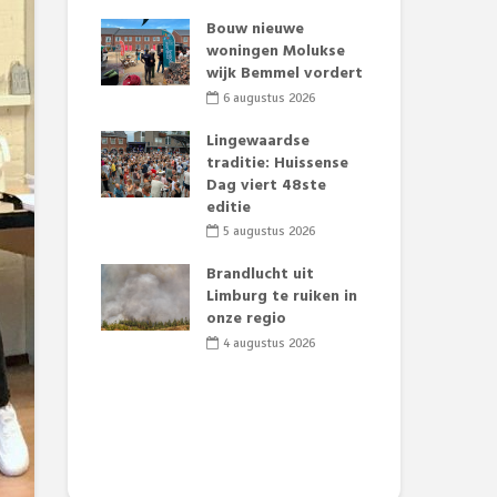
t Huubke:
Bouw nieuwe
Alz
uwe gezicht
woningen Molukse
Li
e events!
wijk Bemmel vordert
pre
Su
2026
6 augustus 2026
3
mertijd op
Lingewaardse
 basisschool:
traditie: Huissense
Eer
 groenten
Dag viert 48ste
Lat
t’
editie
Fes
Do
2026
5 augustus 2026
sw
jk gif in
Brandlucht uit
2
e visvijvers:
Limburg te ruiken in
een dode
onze regio
Dru
f vogels aan’
Lo
4 augustus 2026
we
2026
de 
2