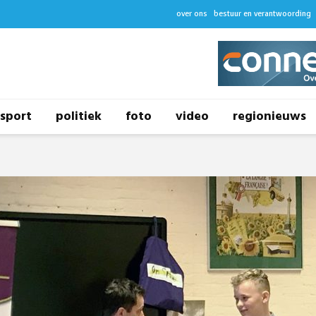
over ons
bestuur en verantwoording
sport
politiek
foto
video
regionieuws