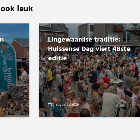
 ook leuk
en
Lingewaardse traditie:
Huissense Dag viert 48ste
editie
5 augustus 2026