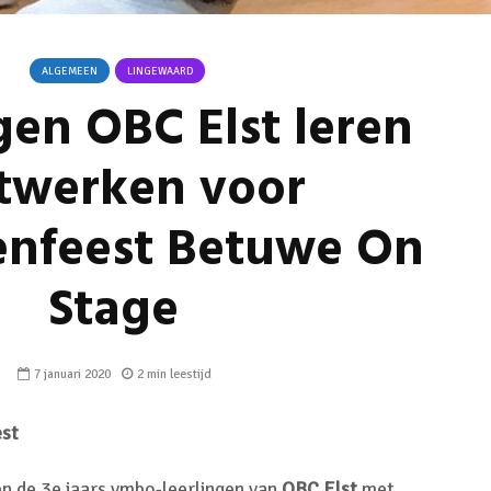
ALGEMEEN
LINGEWAARD
gen OBC Elst leren
twerken voor
enfeest Betuwe On
Stage
7 januari 2020
2 min leestijd
est
n de 3e jaars vmbo-leerlingen van
OBC Elst
met