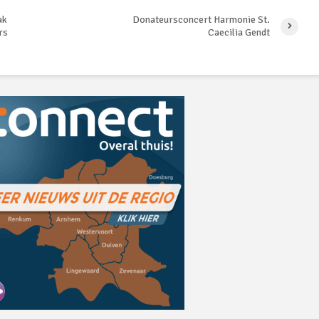
ak
Donateursconcert Harmonie St.
rs
Caecilia Gendt