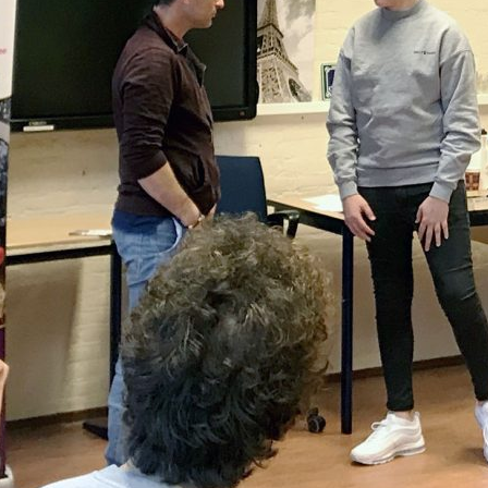
Omgeving Deken
Ontmoe
Doctor Mulderstraat
Het nie
Bemmel wordt
van onz
éénrichtingsverkeer
28 juli 
30 juli 2026
Komkom
Buurt klaar voor
Angerse
noodsituaties:
‘Eerste
gemeente deelt
geoogs
subsidies uit
28 juli 
29 juli 2026
Gevaarli
Stormbaan zorgt
Huissens
voor zomerse pret.
‘Raak g
vissen o
28 juli 2026
27 juli 