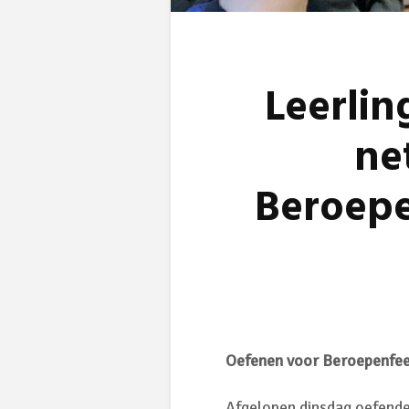
Leerlin
ne
Beroep
Oefenen voor Beroepenfe
Afgelopen dinsdag oefende