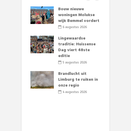
et Huubke:
Bouw nieuwe
A
ieuwe gezicht
woningen Molukse
L
nze events!
wijk Bemmel vordert
p
S
li 2026
6 augustus 2026
mmertijd op
Lingewaardse
se basisschool:
traditie: Huissense
E
te groenten
Dag viert 48ste
L
st’
editie
F
D
li 2026
5 augustus 2026
s
lijk gif in
Brandlucht uit
nse visvijvers:
Limburg te ruiken in
 geen dode
onze regio
D
 of vogels aan’
L
4 augustus 2026
w
li 2026
d