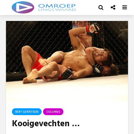
BERT GERRITSEN
COLUMNS
Kooigevechten …